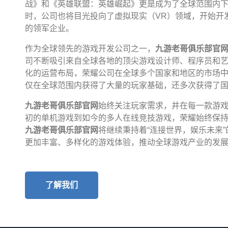
战》和《英雄联盟：英雄崛起》更是成为了全球范围内
时，公司也将目光投向了虚拟现实（VR）领域，开始开
的领军企业。
作为全球领先的游戏开发公司之一，
九游老哥俱乐部官
司不断吸引来自全球各地的顶尖游戏设计师、程序员和
化的运营布局，荣耀公司在全球多个国家和地区的市场
仅在全球范围内获得了大量的玩家基础，还多次获得了
九游老哥俱乐部官网
始终关注玩家需求，并在每一款游
初的单机游戏到如今的多人在线竞技游戏，荣耀始终保
九游老哥俱乐部官网
将继续秉持着“连接世界，娱乐未来
更加丰富、多样化的游戏体验，推动全球游戏产业的发
了解我们