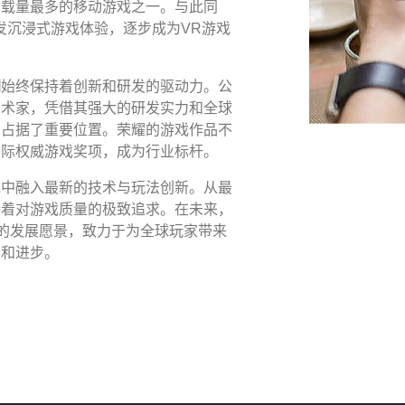
下载量最多的移动游戏之一。与此同
发沉浸式游戏体验，逐步成为VR游戏
网
始终保持着创新和研发的驱动力。公
艺术家，凭借其强大的研发实力和全球
中占据了重要位置。荣耀的游戏作品不
国际权威游戏奖项，成为行业标杆。
戏中融入最新的技术与玩法创新。从最
持着对游戏质量的极致追求。在未来，
”的发展愿景，致力于为全球玩家带来
展和进步。