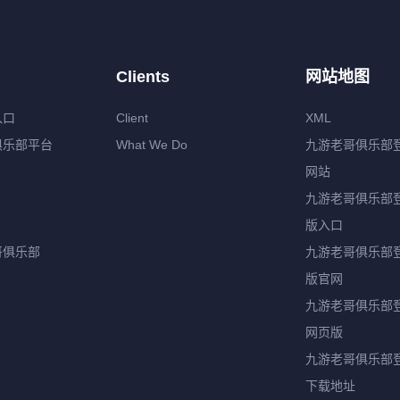
Clients
网站地图
入口
Client
XML
俱乐部平台
What We Do
九游老哥俱乐部
网站
九游老哥俱乐部
版入口
哥俱乐部
九游老哥俱乐部
版官网
九游老哥俱乐部登
网页版
九游老哥俱乐部登
下载地址