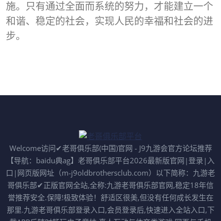
施。只有通过全面而系统的努力，才能建立一个
和谐、稳定的社会，实现人民的幸福和社会的进
步。
Welcome访问✔老哥俱乐部(中国)官网 - J9九游会官方论坛推荐
【导航：baidu典ag】老哥俱乐部平台2026最新版官网|登录|入
口|网页版网址（m-j9oldbrothersclub.com）以下简称：九游老
哥俱乐部✔正版官网全站,全称:九游老哥俱乐部官网,稳定18年信
誉推荐安全.保障!极致体验！舒适区很美,但没有任何成长发生在
那里.九游老哥俱乐部登录入口,会员登录后,快速进入全站入口,下